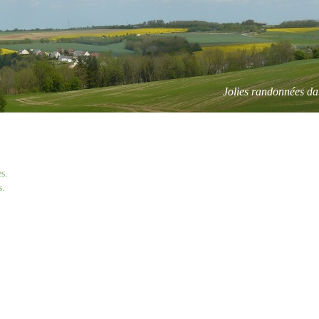
Jolies randonnées da
s.
s.