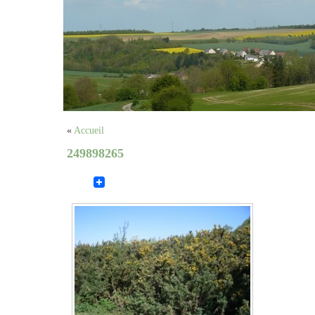
«
Accueil
249898265