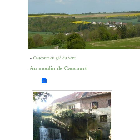
«
Caucourt au gré du vent.
Au moulin de Caucourt