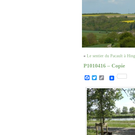
«
Le sentier du Pacault à Hin
P1010416 – Copie
Facebook
Twitter
Copy
Link