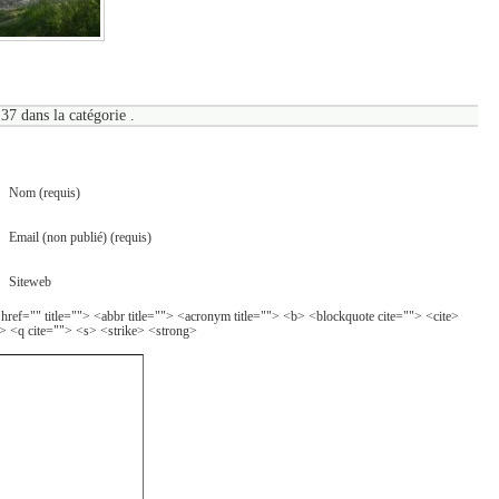
37 dans la catégorie .
Nom (requis)
Email (non publié) (requis)
Siteweb
 href="" title=""> <abbr title=""> <acronym title=""> <b> <blockquote cite=""> <cite>
> <q cite=""> <s> <strike> <strong>