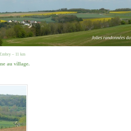
Jolies randonnées da
à Embry – 11 km
e au village.