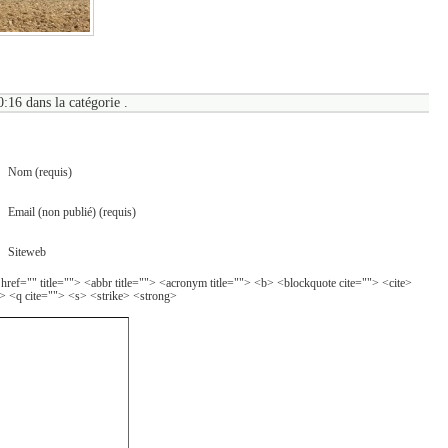
:16 dans la catégorie .
Nom (requis)
Email (non publié) (requis)
Siteweb
 href="" title=""> <abbr title=""> <acronym title=""> <b> <blockquote cite=""> <cite>
> <q cite=""> <s> <strike> <strong>