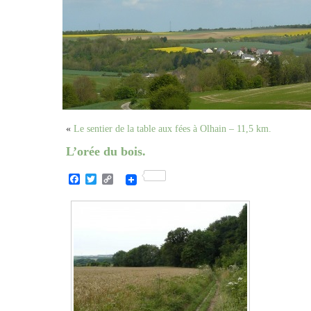
«
Le sentier de la table aux fées à Olhain – 11,5 km.
L’orée du bois.
Facebook
Twitter
Copy
Link