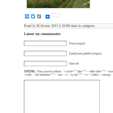
Facebook
Twitter
Copy
Link
Posté le 26 février 2013 à 20:09 dans la catégorie .
Laisser un commentaire
Nom (requis)
Email (non publié) (requis)
Siteweb
XHTML:
Vous pouvez utiliser : <a href="" title=""> <abbr title=""> <a
<code> <del datetime=""> <em> <i> <q cite=""> <s> <strike> <strong>