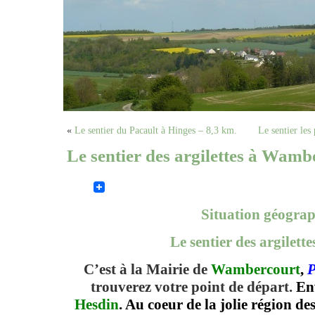
«
Le sentier du Pacault à Hinges – 8,3 km.
Le sentier le
Le sentier des argilettes à Wam
Situation géograp
Le sentier des argilette
C’est à la Mairie de
Wambercourt
,
P
trouverez votre point de départ.
En
Hesdin
.
Au coeur de la jolie région
des