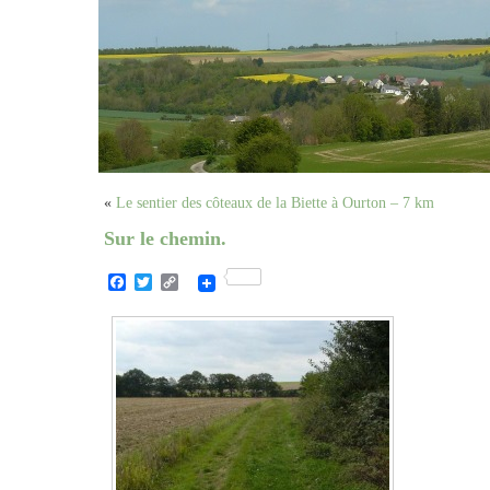
«
Le sentier des côteaux de la Biette à Ourton – 7 km
Sur le chemin.
Facebook
Twitter
Copy
Link