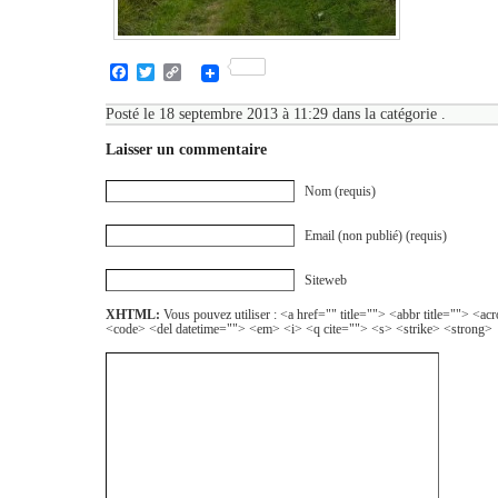
Facebook
Twitter
Copy
Link
Posté le 18 septembre 2013 à 11:29 dans la catégorie .
Laisser un commentaire
Nom (requis)
Email (non publié) (requis)
Siteweb
XHTML:
Vous pouvez utiliser : <a href="" title=""> <abbr title=""> <a
<code> <del datetime=""> <em> <i> <q cite=""> <s> <strike> <strong>