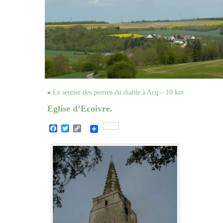
«
Le sentier des pierres du diable à Acq – 10 km
Eglise d’Ecoivre.
Facebook
Twitter
Copy
Link