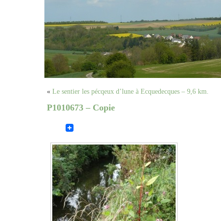
«
Le sentier les pécqeux d’lune à Ecquedecques – 9,6 km.
P1010673 – Copie