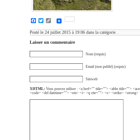
Facebook
Twitter
Copy
Link
Posté le 24 juillet 2015 à 19:06 dans la catégorie .
Laisser un commentaire
Nom (requis)
Email (non publié) (requis)
Siteweb
XHTML:
Vous pouvez utiliser : <a href="" title=""> <abbr title=""> <a
<code> <del datetime=""> <em> <i> <q cite=""> <s> <strike> <strong>