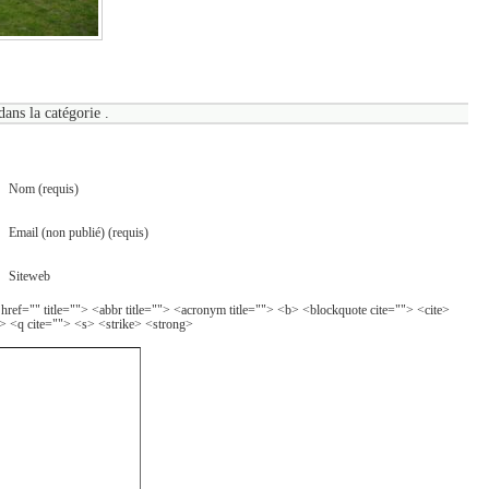
dans la catégorie .
Nom (requis)
Email (non publié) (requis)
Siteweb
 href="" title=""> <abbr title=""> <acronym title=""> <b> <blockquote cite=""> <cite>
> <q cite=""> <s> <strike> <strong>