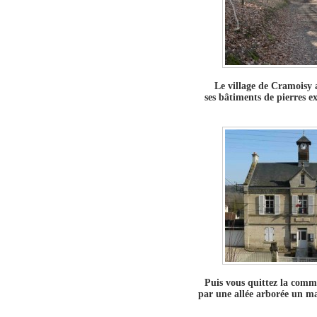
Le village de Cramoisy a
ses bâtiments de pierres e
Puis vous quittez la comm
par une allée arborée un ma