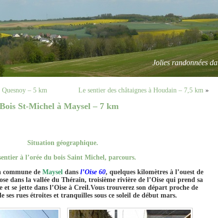
Jolies randonnées da
Le Quesnoy – 5 km
Le sentier des châtaignes à Houdain – 7,5 km
»
u Bois St-Michel à Maysel – 7 km
Situation géographique.
sentier à l’orée du bois Saint Michel, parcours.
 la commune de
Maysel
dans
l’Oise 60
, quelques kilomètres à l’ouest de
e dans la vallée du Thérain, troisième rivière de l’Oise qui prend sa
 et se jette dans l’Oise à Creil.Vous trouverez son départ proche de
 de ses rues étroites et tranquilles sous ce soleil de début mars.