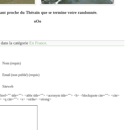
sant proche du Thérain que se termine votre randonnée.
oOo
 dans la catégorie
En France
.
Nom (requis)
Email (non publié) (requis)
Siteweb
 href="" title=""> <abbr title=""> <acronym title=""> <b> <blockquote cite=""> <cite>
> <q cite=""> <s> <strike> <strong>