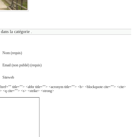
 dans la catégorie .
Nom (requis)
Email (non publié) (requis)
Siteweb
 href="" title=""> <abbr title=""> <acronym title=""> <b> <blockquote cite=""> <cite>
> <q cite=""> <s> <strike> <strong>