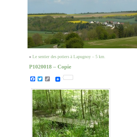
«
Le sentier des potiers à Lapugnoy – 5 km.
P1020018 – Copie
Facebook
Twitter
Copy
Link