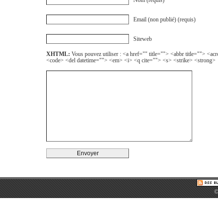
Nom (requis)
Email (non publié) (requis)
Siteweb
XHTML:
Vous pouvez utiliser : <a href="" title=""> <abbr title=""> <a
<code> <del datetime=""> <em> <i> <q cite=""> <s> <strike> <strong>