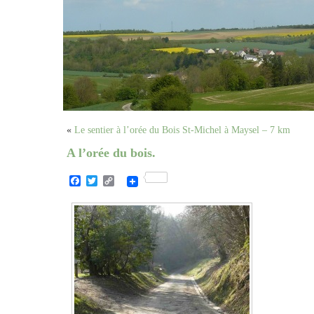
«
Le sentier à l’orée du Bois St-Michel à Maysel – 7 km
A l’orée du bois.
Facebook
Twitter
Copy
Link